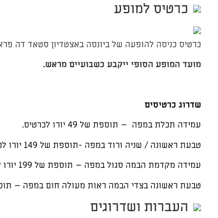
כרטיס למופע
כרטיס כניסה להופעה של ביונסה באצטדיון סטאד דה פראנס, בתאריך ה- 19/6/25 או 21/6/25 (ישיבה בטבעת עליונה) צ
מועד המופע הסופי ייקבע כשבועיים מראש.
שדרוג כרטיסים
עמידה תכלת במפה – תוספת של 49 יורו לכרטיס.
טבעת ראשונה / שניה ורוד במפה -תוספת של 149 יורו לכרטיס.
עמידה מקדמת הבמה סגול במפה – תוספת של 199 יורו לכרטיס.
טבעת ראשונה בצדי הבמה ראות מעולה חום במפה – תוספת של 349 יורו
העברות ושדרוגים