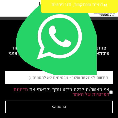
Hcc Montblanc
רוצים שנתקשר, תנו פרטים
צוות מומחי ההופעות והפסטיבלים מבית און.טור
איסתא מיוזיק ישמח לתת לכם את השירות המקצועי
והאמין ביותר שניתן ללא פשרות.
אני מאשר/ת קבלת מידע נוסף וקראתי את
מדיניות
הפרטיות של האתר
הרשמה